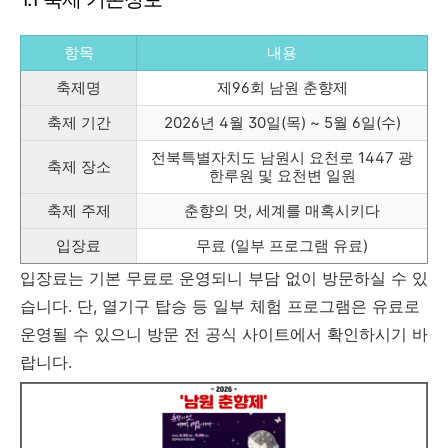
항목
내용
축제명
제96회 남원 춘향제
축제 기간
2026년 4월 30일(목) ~ 5월 6일(수)
전북특별자치도 남원시 요천로 1447 광
축제 장소
한루원 및 요천변 일원
축제 주제
춘향의 멋, 세계를 매혹시키다
입장료
무료 (일부 프로그램 유료)
입장료는 기본 무료로 운영되니 부담 없이 방문하실 수 있
습니다. 단, 열기구 탑승 등 일부 체험 프로그램은 유료로
운영될 수 있으니 방문 전 공식 사이트에서 확인하시기 바
랍니다.