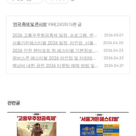
'
전국 축제 및 콘서트
' 카테고리의 다른 글
2026 고흥우주항공축제 일정, 프로그램, 주차
2026.05.01
장 및 셔틀버스 정보 총정리
서울가든페스티벌 2026 일정, 라인업, 서울숲
(0)
2026.04.30
야외무대 무료입장 예약 방법 총정리(서울특
2026 인천 펜타포트 락 페스티벌 기본정보, 티
2026.04.23
별시 공공서비스 예약 홈페이지)
켓 예매, 라인업 총정리
(0)
위버스콘 페스티벌 2026 라인업 및 타임테이
(0)
2026.04.22
블, 티켓팅 예매, 가격, 공연 일정, 생중계 정보
백넘버 내한 공연 2026 티켓팅 예매 방법 및
2026.04.21
까지
가격, 좌석, 일정 총정리 (back number "Grat
(1)
eful Yesterdays Tour 2026" in Seoul)
(0)
관련글