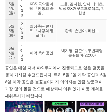
1
5월
KBS 국악한마
노을, 김다현, 안나 에이츠,
9:
4일
당 「전통의 숨
박성호X거꾸로프로젝트, 김
0
(월)
결」
한샘
0
2
5월
일장춘몽 콘서
0:
5일
트 「사랑의 멜
환희, 손빈아, 리센느
0
(화)
로디」
0
1
5월
9:
백지영, 김준수, 두번째달
6일
폐막 축하공연
3
불꽃놀이(22:00)
(수)
0
공연은 매일 저녁 야외무대에서 진행되므로 얇은 겉옷을
챙겨 가시길 추천드립니다. 특히 5월 1일 개막 공연과 5월
6일 폐막 공연은 불꽃놀이까지 이어지는 만큼 방문객이
가장 많이 몰릴 것으로 예상되니 여유 있게 이동 계획을
세워두시기 바랍니다.