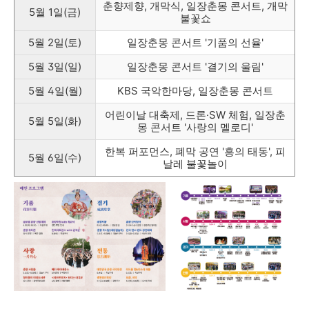
춘향제향, 개막식, 일장춘몽 콘서트, 개막
5월 1일(금)
불꽃쇼
5월 2일(토)
일장춘몽 콘서트 '기품의 선율'
5월 3일(일)
일장춘몽 콘서트 '결기의 울림'
5월 4일(월)
KBS 국악한마당, 일장춘몽 콘서트
어린이날 대축제, 드론·SW 체험, 일장춘
5월 5일(화)
몽 콘서트 '사랑의 멜로디'
한복 퍼포먼스, 폐막 공연 '흥의 태동', 피
5월 6일(수)
날레 불꽃놀이