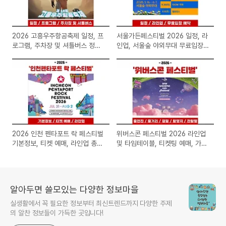
2026 고흥우주항공축제 일정, 프
서울가든페스티벌 2026 일정, 라
로그램, 주차장 및 셔틀버스 정보
인업, 서울숲 야외무대 무료입장
총정리
예약 방법 총정리(서울특별시 공
공서비스 예약 홈페이지)
2026 인천 펜타포트 락 페스티벌
위버스콘 페스티벌 2026 라인업
기본정보, 티켓 예매, 라인업 총정
및 타임테이블, 티켓팅 예매, 가
리
격, 공연 일정, 생중계 정보까지
알아두면 쓸모있는 다양한 정보마을
실생활에서 꼭 필요한 정보부터 최신트렌드까지 다양한 주제
의 알찬 정보들이 가득한 곳입니다!