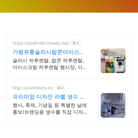
https://slush-mo.imweb.me/
광고
가람유통슬러시팝콘아이스크
림
슬러시 하루렌탈, 팝콘 하루렌탈,
아이스크림 하루렌탈 행사장, 이벤
트용 행사전문
http://youthstory.kr/
광고
프리미엄 디자인 라벨 생수 청
춘스토리
행사, 축제, 기념일 등 특별한 날에
홍보/브랜딩용 생수를 직접 디자인
해보세요. 소량제작 및 대량주문,
정기배송, 맞춤스케쥴 배송, 공장
직영 맞춤생수 제작