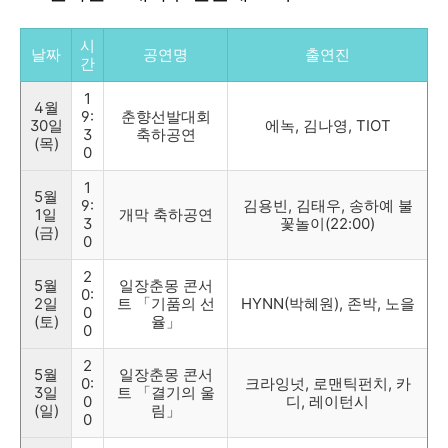
시
날짜
공연명
출연진
간
1
4월
9:
춘향선발대회
30일
에녹, 김나영, TIOT
3
축하공연
(목)
0
1
5월
9:
김용빈, 김태우, 송하예 불
1일
개막 축하공연
3
꽃놀이(22:00)
(금)
0
2
5월
일장춘몽 콘서
0:
2일
트 「기품의 선
HYNN(박혜원), 존박, 노을
0
(토)
율」
0
2
5월
일장춘몽 콘서
0:
크라잉넛, 로맨틱펀치, 카
3일
트 「결기의 울
0
디, 레이턴시
(일)
림」
0