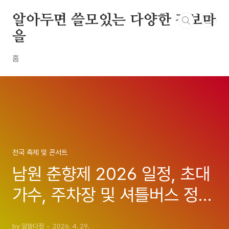
본문 바로가기
알아두면 쓸모있는 다양한 정보마
을
홈
전국 축제 및 콘서트
남원 춘향제 2026 일정, 초대
가수, 주차장 및 셔틀버스 정보
한눈에 정리
by 알쓸다정
2026. 4. 29.