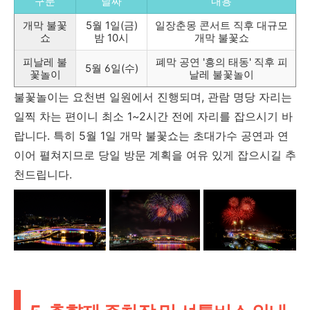
구분
날짜
내용
개막 불꽃
5월 1일(금)
일장춘몽 콘서트 직후 대규모
쇼
밤 10시
개막 불꽃쇼
피날레 불
폐막 공연 '흥의 태동' 직후 피
5월 6일(수)
꽃놀이
날레 불꽃놀이
불꽃놀이는 요천변 일원에서 진행되며, 관람 명당 자리는
일찍 차는 편이니 최소 1~2시간 전에 자리를 잡으시기 바
랍니다. 특히 5월 1일 개막 불꽃쇼는 초대가수 공연과 연
이어 펼쳐지므로 당일 방문 계획을 여유 있게 잡으시길 추
천드립니다.