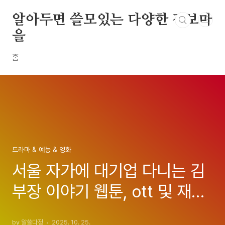
본문 바로가기
알아두면 쓸모있는 다양한 정보마
을
홈
드라마 & 예능 & 영화
서울 자가에 대기업 다니는 김
부장 이야기 웹툰, ott 및 재방
송 시간 편성표, 출연진, 몇 부
by 알쓸다정
2025. 10. 25.