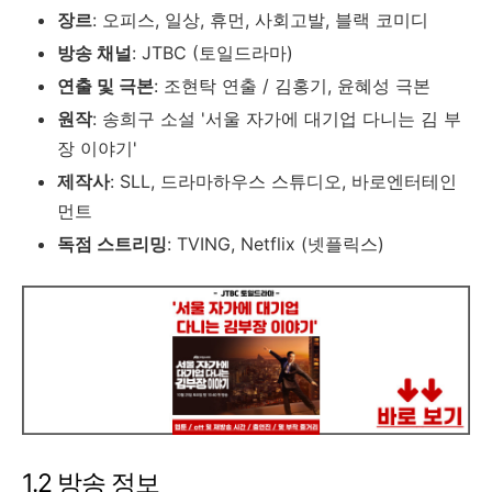
장르
: 오피스, 일상, 휴먼, 사회고발, 블랙 코미디
방송 채널
: JTBC (토일드라마)
연출 및 극본
: 조현탁 연출 / 김홍기, 윤혜성 극본
원작
: 송희구 소설 '서울 자가에 대기업 다니는 김 부
장 이야기'
제작사
: SLL, 드라마하우스 스튜디오, 바로엔터테인
먼트
독점 스트리밍
: TVING, Netflix (넷플릭스)
1.2 방송 정보