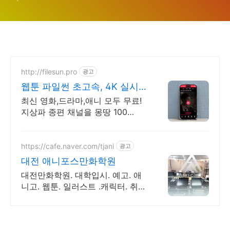
작 줄거리 완전 정리(JTBC 및
TVING·넷플릭스)
http://filesun.pro
광고
웹툰 파일썬 초고속, 4K 실시
간 보기!
최신 영화,드라마,애니 모두 무료!
지상파 종편 채널을 몽땅 100
원,4K 스트리밍
https://cafe.naver.com/tjani
광고
대전 애니포스만화학원
대전만화학원. 대학입시. 예고. 애
니고. 웹툰. 일러스트 .캐릭터. 취미
만화