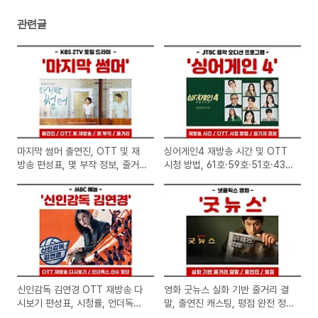
관련글
마지막 썸머 출연진, OTT 및 재
싱어게인4 재방송 시간 및 OTT
방송 편성표, 몇 부작 정보, 줄거
시청 방법, 61호·59호·51호·43호
리 완전 정리(KBS2 및 넷플릭스·
참가자 정보, 현장 관객 모집 신청
웨이브)
완전 정리(JTBC·TVING)
신인감독 김연경 OTT 재방송 다
영화 굿뉴스 실화 기반 줄거리 결
시보기 편성표, 시청률, 언더독스
말, 출연진 캐스팅, 평점 완전 정
선수 명단 총정리 (MBC 및 웨이
리(넷플릭스)