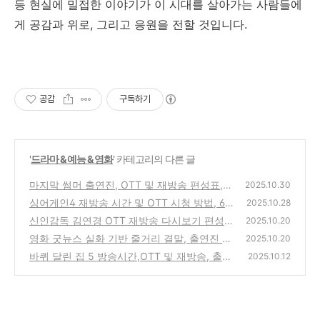
등 현실에 밀접한 이야기가 이 시대를 살아가는 사람들에
게 공감과 위로, 그리고 응원을 전할 것입니다.
공감
구독하기
'
드라마 & 예능 & 영화
' 카테고리의 다른 글
마지막 썸머 출연진, OTT 및 재방송 편성표,
2025.10.30
몇 부작 정보, 줄거리 완전 정리(KBS2 및 넷플
싱어게인4 재방송 시간 및 OTT 시청 방법, 61
2025.10.28
릭스·웨이브)
호·59호·51호·43호 참가자 정보, 현장 관객 모
(0)
신인감독 김연경 OTT 재방송 다시보기 편성
2025.10.20
집 신청 완전 정리(JTBC·TVING)
표, 시청률, 언더독스 선수 명단 총정리 (MBC
(0)
영화 굿뉴스 실화 기반 줄거리 결말, 출연진 캐
2025.10.20
및 웨이브)
스팅, 평점 완전 정리(넷플릭스)
(1)
바퀴 달린 집 5 방송시간,OTT 및 재방송, 출연
(1)
2025.10.12
진, 게스트 완전 정리(바다 건너 바퀴 달린 집
시즌5 - 북해도 편)
(0)