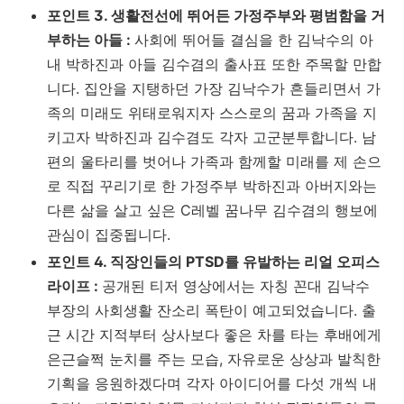
포인트 3. 생활전선에 뛰어든 가정주부와 평범함을 거
부하는 아들 :
사회에 뛰어들 결심을 한 김낙수의 아
내 박하진과 아들 김수겸의 출사표 또한 주목할 만합
니다. 집안을 지탱하던 가장 김낙수가 흔들리면서 가
족의 미래도 위태로워지자 스스로의 꿈과 가족을 지
키고자 박하진과 김수겸도 각자 고군분투합니다. 남
편의 울타리를 벗어나 가족과 함께할 미래를 제 손으
로 직접 꾸리기로 한 가정주부 박하진과 아버지와는
다른 삶을 살고 싶은 C레벨 꿈나무 김수겸의 행보에
관심이 집중됩니다.
포인트 4. 직장인들의 PTSD를 유발하는 리얼 오피스
라이프 :
공개된 티저 영상에서는 자칭 꼰대 김낙수
부장의 사회생활 잔소리 폭탄이 예고되었습니다. 출
근 시간 지적부터 상사보다 좋은 차를 타는 후배에게
은근슬쩍 눈치를 주는 모습, 자유로운 상상과 발칙한
기획을 응원하겠다며 각자 아이디어를 다섯 개씩 내