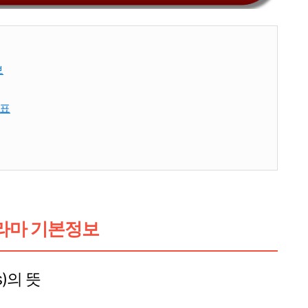
보
성표
드라마 기본정보
s)의 뜻