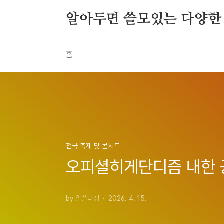
본문 바로가기
알아두면 쓸모있는 다양한
홈
전국 축제 및 콘서트
오피셜히게단디즘 내한 공
by 알쓸다정
2026. 4. 15.