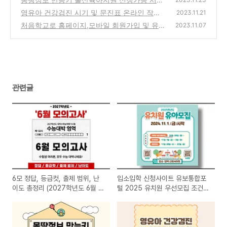
스사업 및 사전 알림 기능 총정리
(2)
영유아 건강검진 시기 및 문진표 온라인 작성,
(0)
2023.11.21
영유아검진 결과표 출력 방법 알아보기
처음학교로 홈페이지,모바일 회원가입 및 유치
(0)
2023.11.07
원 우선모집과 일반모집 일정, 접수방법, 추첨
방식 총정리
(0)
관련글
6모 정답, 등급컷, 출제 범위, 난
입소입학 신청사이트 유보통합포
이도 총정리 (2027학년도 6월 모
털 2025 유치원 우선모집 조건,
의고사)
접수일정 및 방법 총정리