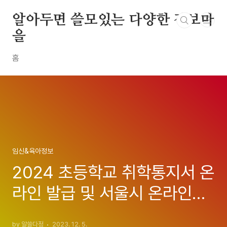
본문 바로가기
알아두면 쓸모있는 다양한 정보마
을
홈
임신&육아정보
2024 초등학교 취학통지서 온
라인 발급 및 서울시 온라인민
원 취학통지서 제출 방법
by 알쓸다정
2023. 12. 5.