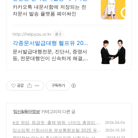
카카오톡 내문서함에 저장되는 전
자문서 발송 플랫폼 페이싸인
http://helpyou.or.kr
광고
각종문서발급대행 헬프유 2011
년개업 압도적 재이용
문서발급대행전문, 진단서, 증명서
등, 전문대행인이 신속하게 해결,
저렴한 비용 다양한 상황 처리가능
업체, 현실적으로 도움이 되는 상
담, 일단 문의부탁드립니다.
공감
구독하기
'
임신&육아정보
' 카테고리의 다른 글
6모 정답, 등급컷, 출제 범위, 난이도 총정리 (2
2026.06.04
027학년도 6월 모의고사)
입소입학 신청사이트 유보통합포털 2025 유
(0)
2024.10.30
치원 우선모집 조건, 접수일정 및 방법 총정리
몽땅정보 만능키 출산육아지원 신청가능 서비
2023.11.23