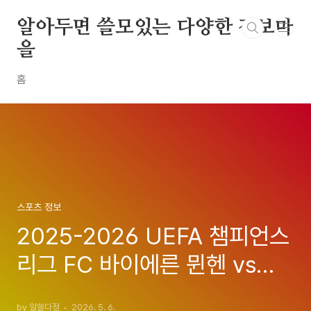
본문 바로가기
알아두면 쓸모있는 다양한 정보마
을
홈
스포츠 정보
2025-2026 UEFA 챔피언스
리그 FC 바이에른 뮌헨 vs
PSG 준결승 2차전 중계, 일
by 알쓸다정
2026. 5. 6.