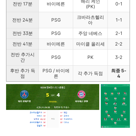
해리 케인
전반 17분
바이에른
0-1
(PK)
크바라츠헬리
전반 24분
PSG
1-1
아
전반 33분
PSG
주앙 네베스
2-1
전반 41분
바이에른
마이클 올리세
2-2
전반 추가시
PSG
PK
3-2
간
후반 추가 득
PSG / 바이에
최종 5-
각 추가 득점
점
른
4