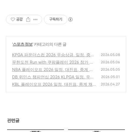
공감
구독하기
'
스포츠 정보
' 카테고리의 다른 글
KPGA 파운더스컵 2026 우승상금, 일정, 중계,
2026.05.08
무료입장, 주차 및 셔틀 총정리 with 한맥CC
무한도전 Run with 쿠팡플레이 2026 참가 신
2026.05.06
청방법, 가격, 코스, 레이스팩 총정리
(0)
NBA 플레이오프 2026 일정, 대진표, 중계 채
(0)
2026.05.05
널 및 경기 결과 총정리
DB 위민스 챔피언십 2026 KLPGA 일정, 우승
(0)
2026.05.01
상금, 중계, 출전선수 및 경기 결과 바로 확인
KBL 플레이오프 2026 일정, 대진표, 중계 채
2026.04.27
널, CGV 예매 방법 총정리
(0)
(0)
관련글