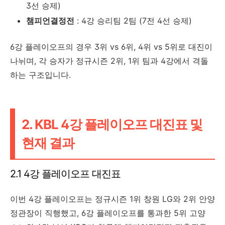
3선 승제)
챔피언결정전
: 4강 승리팀 2팀 (7전 4선 승제)
6강 플레이오프의 경우 3위 vs 6위, 4위 vs 5위로 대진이
나뉘며, 각 승자가 정규시즌 2위, 1위 팀과 4강에서 격돌
하는 구조입니다.
2. KBL 4강 플레이오프 대진표 및
현재 결과
2.1 4강 플레이오프 대진표
이번 4강 플레이오프는 정규시즌 1위 창원 LG와 2위 안양
정관장이 직행했고, 6강 플레이오프를 통과한 5위 고양