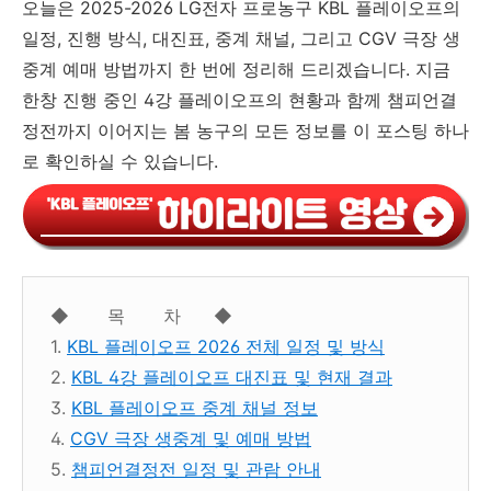
오늘은 2025-2026 LG전자 프로농구 KBL 플레이오프의
일정, 진행 방식, 대진표, 중계 채널, 그리고 CGV 극장 생
중계 예매 방법까지 한 번에 정리해 드리겠습니다. 지금
한창 진행 중인 4강 플레이오프의 현황과 함께 챔피언결
정전까지 이어지는 봄 농구의 모든 정보를 이 포스팅 하나
로 확인하실 수 있습니다.
◆ 목 차 ◆
1.
KBL 플레이오프 2026 전체 일정 및 방식
2.
KBL 4강 플레이오프 대진표 및 현재 결과
3.
KBL 플레이오프 중계 채널 정보
4.
CGV 극장 생중계 및 예매 방법
5.
챔피언결정전 일정 및 관람 안내