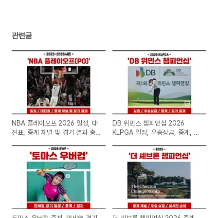
관련글
NBA 플레이오프 2026 일정, 대
DB 위민스 챔피언십 2026
진표, 중계 채널 및 경기 결과 총
KLPGA 일정, 우승상금, 중계, 출
정리
전선수 및 경기 결과 바로 확인
토마스 우버컵 중계, 안세영 경기
더 셰브론 챔피언십 2026 중계