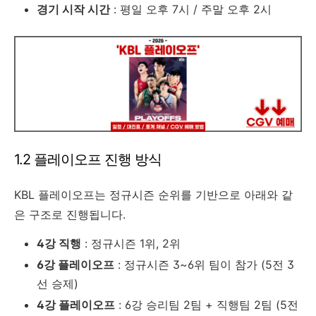
경기 시작 시간
: 평일 오후 7시 / 주말 오후 2시
1.2 플레이오프 진행 방식
KBL 플레이오프는 정규시즌 순위를 기반으로 아래와 같
은 구조로 진행됩니다.
4강 직행
: 정규시즌 1위, 2위
6강 플레이오프
: 정규시즌 3~6위 팀이 참가 (5전 3
선 승제)
4강 플레이오프
: 6강 승리팀 2팀 + 직행팀 2팀 (5전