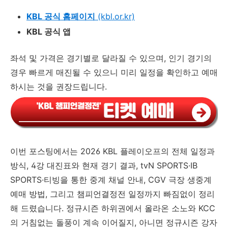
KBL 공식 홈페이지
(kbl.or.kr)
KBL 공식 앱
좌석 및 가격은 경기별로 달라질 수 있으며, 인기 경기의
경우 빠르게 매진될 수 있으니 미리 일정을 확인하고 예매
하시는 것을 권장드립니다.
이번 포스팅에서는 2026 KBL 플레이오프의 전체 일정과
방식, 4강 대진표와 현재 경기 결과, tvN SPORTS·IB
SPORTS·티빙을 통한 중계 채널 안내, CGV 극장 생중계
예매 방법, 그리고 챔피언결정전 일정까지 빠짐없이 정리
해 드렸습니다. 정규시즌 하위권에서 올라온 소노와 KCC
의 거침없는 돌풍이 계속 이어질지, 아니면 정규시즌 강자