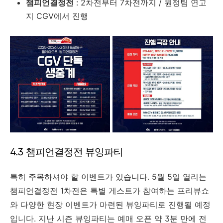
챔피언결정전
: 2차전부터 7차전까지 / 원정팀 연고
지 CGV에서 진행
4.3 챔피언결정전 뷰잉파티
특히 주목하셔야 할 이벤트가 있습니다. 5월 5일 열리는
챔피언결정전 1차전은 특별 게스트가 참여하는 프리뷰쇼
와 다양한 현장 이벤트가 마련된 뷰잉파티로 진행될 예정
입니다. 지난 시즌 뷰잉파티는 예매 오픈 약 3분 만에 전