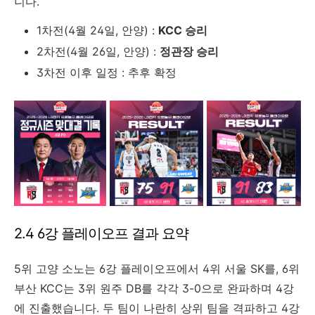
니다.
1차전(4월 24일, 안양) :
KCC 승리
2차전(4월 26일, 안양) :
정관장 승리
3차전 이후 일정 : 추후 확정
2.4 6강 플레이오프 결과 요약
5위 고양 소노는 6강 플레이오프에서 4위 서울 SK를, 6위
부산 KCC는 3위 원주 DB를 각각 3-0으로 완파하며 4강
에 진출했습니다. 두 팀이 나란히 상위 팀을 격파하고 4강