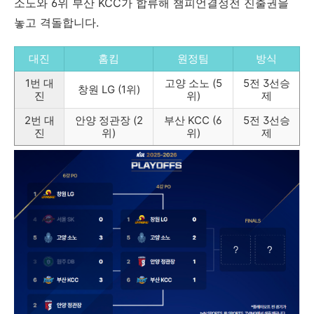
소노와 6위 부산 KCC가 합류해 챔피언결정전 진출권을
놓고 격돌합니다.
대진
홈킴
원정팀
방식
1번 대
고양 소노 (5
5전 3선승
창원 LG (1위)
진
위)
제
2번 대
안양 정관장 (2
부산 KCC (6
5전 3선승
진
위)
위)
제