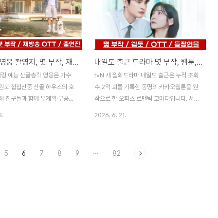
산골총각 영웅 촬영지, 몇 부작, 재방송 넷플릭스 OTT, 출연진 임영웅 차승원 완전 정리(SBS 예능)
내일도 출근 드라마 몇 부작, 웹툰, OTT, 등장인물 관계도 완전 정리(tvN 및 티빙·웨이브)
힐링 예능 산골총각 영웅은 가수
tvN 새 월화드라마 내일도 출근은 누적 조회
원도 첩첩산중 산골 하우스의 호
수 2억 회를 기록한 동명의 카카오웹툰을 원
해 친구들과 함께 무계획·무공해
작으로 한 오피스 로맨틱 코미디입니다. 서인
이프를 펼치는 프로그램입니다.
국과 박지현의 첫 오피스 로맨스 호흡으로 화
3.
2026. 6. 21.
송되어 화요 예능 1위를 기록한
제를 모으고 있으며, 취사병 전설이 되다의
 시즌2로, 이번엔 바다 대신 산
후속작으로 2026년 여름 안방극장을 책임
 옮겨 더욱 와일드하고 풍성한 라
질 작품으로 기대를 모으고 있습니다. 이번
5
6
7
8
9
···
82
아왔습니다. 이번 포스팅에서는
포스팅에서는 내일도 출근 드라마의 방송시
의 방송 시간, 촬영지, 몇 부작
간과 편성표, 원작 웹툰 정보, 출연진과 등장
 및 넷플릭스 OTT 시청 방법,
인물 관계도까지 완전 정리해 드리겠습니
까지 완전 정리해 드리겠습니
다.◆ 목 차 ◆1. 내일도 출근 드라마 기본정
 ◆1. 산골총각 영웅 기본정보 (방
보 (방송시간, 회차, 장르)2. 내일도 출근 방
부작)2. 산골총각 영웅 촬영지3.
송 편성표 및 OTT 시청방법3. 내일도 출근