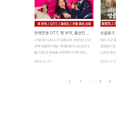
연애전쟁 OTT, 몇 부작, 출연진 이효리, 서장훈, 김희철, 커플 출연 신청 방법까지 완벽 정리(JTBC, 디즈니+)
JTBC와 디즈니+가 공동으로 선보이는 신규
SBS 신규 
연애 리얼리티 예능 '연애전쟁'이 2026년 6
임영웅이 강
월 23일 첫 방송을 시작하며 뜨거운 관심을
스트로 변신
모으고 있습니다. 이효리의 오랜만의 예능 복
자급자족 라
2026. 6. 23.
2026. 6. 2
귀작으로, 이별 직전의 위기 커플들이 자타공
2025년 방
인 연애고수 MC 3인에게 관계의 해법을 의
섬총각 영웅의
뢰하는 리얼리티 프로그램입니다. 이번 포스
으로 무대를
1
···
3
4
팅에서는 연애전쟁의 기본 정보와 몇 부작인
인업으로 돌
지, OTT 시청 방법, 주요 출연진 소개, 그리
산골총각 영웅
고 커플 출연 신청 방법까지 완벽 정리해 드
인지, 재방송
리겠습니다.◆ 목 차 ◆1. 연애전쟁 기본 정
출연진 정보
보 (방송시간, 몇 부작, 시청등급)2. 연애전쟁
다.◆ 목 차
OTT 및 다시 보기 시청 방법3. 연애전쟁 주
송시간, 몇 