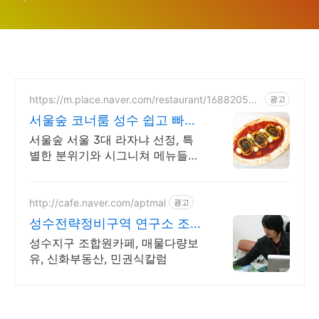
시는길 총정리
https://m.place.naver.com/restaurant/168820531
광고
6
서울숲 코너룸 성수 쉽고 빠른
네이버 예약
서울숲 서울 3대 라자냐 선정, 특
별한 분위기와 시그니쳐 메뉴들이
가득! 40명까지 수용가능한 넓은
매장에서 데이트, 회식, 모임을 즐
겨보세요
http://cafe.naver.com/aptmal
광고
성수전략정비구역 연구소 조합
원 카페
성수지구 조합원카페, 매물다량보
유, 신화부동산, 민권식칼럼