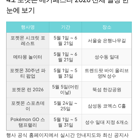
눈에 보기
행사명
기간
장소
포켓몬 시크릿 포
5월 1일 ~ 6
서울숲 은행나무길
레스트
월 21일
5월 1일 ~ 6
메타몽 놀이터
성수동 일대
월 21일
포켓몬 30주년 파
5월 1일 ~ 5
트렌드팟 바이 올리브
티 팝업
월 31일
영N 성수
5월 5일(어린
포켓몬 런 2026
뚝섬 한강공원
이날)
포켓몬 스포츠데
5월 24일 ~
삼성동 코엑스 C홀
이
25일
Pokémon GO 스
5월 1일 ~ 5
성수 일대 지정 6개소
탬프랠리
월 31일
행사 공식 홈페이지에서 실시간 안내지도와 최신 공지사