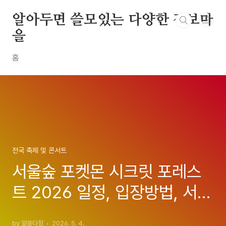
본문 바로가기
알아두면 쓸모있는 다양한 정보마
을
홈
전국 축제 및 콘서트
서울숲 포켓몬 시크릿 포레스
트 2026 일정, 입장방법, 서울
국제정원박람회 안내지도, 오
by 알쓸다정
2026. 5. 4.