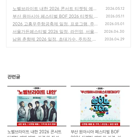
노벨브라이트 내한 2026 콘서트 티켓팅 예매
2026.05.12
방법, 가격 및 좌석 정보 총정리 (Novelbright
부산 원아시아 페스티벌 BOF 2026 티켓팅 예
2026.05.11
ASIA TOUR PYRAMID)
매 및 가격, 라인업, 공연 일정 총정리(BIG 콘
(0)
2026 고흥우주항공축제 일정, 프로그램, 주차
2026.05.01
서트·파크 콘서트)
장 및 셔틀버스 정보 총정리
(0)
서울가든페스티벌 2026 일정, 라인업, 서울숲
(0)
2026.04.30
야외무대 무료입장 예약 방법 총정리(서울특
남원 춘향제 2026 일정, 초대가수, 주차장 및
2026.04.29
별시 공공서비스 예약 홈페이지)
셔틀버스 정보 한눈에 정리
(0)
(0)
관련글
노벨브라이트 내한 2026 콘서트
부산 원아시아 페스티벌 BOF