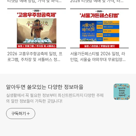
티켓팅 예매 방법, 가격 및 좌석
2026 티켓팅 예매 및 가격, 라인
정보 총정리 (Novelbright ASIA
업, 공연 일정 총정리(BIG 콘서트·
TOUR PYRAMID)
파크 콘서트)
2026 고흥우주항공축제 일정, 프
서울가든페스티벌 2026 일정, 라
로그램, 주차장 및 셔틀버스 정보
인업, 서울숲 야외무대 무료입장
총정리
예약 방법 총정리(서울특별시 공
공서비스 예약 홈페이지)
알아두면 쓸모있는 다양한 정보마을
실생활에서 꼭 필요한 정보부터 최신트렌드까지 다양한 주제
의 알찬 정보들이 가득한 곳입니다!
구독하기