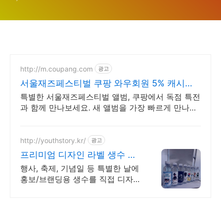
SEOUL JAZZ FESTIVAL
http://m.coupang.com
광고
서울재즈페스티벌 쿠팡 와우회원 5% 캐시적
립
특별한 서울재즈페스티벌 앨범, 쿠팡에서 독점 특전
과 함께 만나보세요. 새 앨범을 가장 빠르게 만나보
세요! 쿠팡 로켓배송으로 설렘 가득.
http://youthstory.kr/
광고
프리미엄 디자인 라벨 생수 청
춘스토리
행사, 축제, 기념일 등 특별한 날에
홍보/브랜딩용 생수를 직접 디자인
해보세요. 소량제작 및 대량주문,
정기배송, 맞춤스케쥴 배송, 공장
직영 맞춤생수 제작