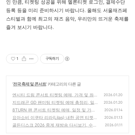
인 만큼, 티켓팅 성공을 위해 멜론티켓 로그인, 결제수단
등록 등을 미리 준비하시기 바랍니다. 올해도 서울재즈페
스티벌과 함께 최고의 재즈 음악, 우리만의 뜨거운 축제를
즐겨 보시기 바랍니다.
1
구독하기
'
전국 축제 및 콘서트
' 카테고리의 다른 글
엔시티 드림 콘서트 티켓팅 예매, 가격 및 좌석
2026.01.20
배치도, 서울 KSPO돔 일정 총정리( 2026 NC
지드래곤 GD 팬미팅 티켓팅 예매 총정리, 일정
2026.01.20
T DREAM TOUR )
및 가격 정보 완벽 가이드(2026 G-DRAGON
(1)
8TURN 팬 콘서트 티켓팅 예매, 일정 및 가격
2026.01.14
'FAM' MEETING)
정보 총정리(2026 8TURN FAN CONCERT [T
(1)
요아소비 이쿠타 리라(Lilas) 내한 공연 티켓팅
2026.01.13
URN TABLE : ETERNAL FLAME])
선예매 방법 및 가격 좌석, 일정 총정리(幾田り
(0)
골든디스크 2026 중계 재방송 다시보기, 수상
2026.01.11
ら LIVE TOUR 2026)
자 라인업, 하이라이트 총정리(제40회 골든디
(0)