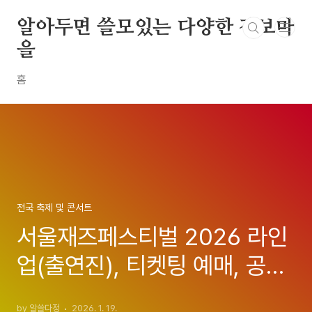
본문 바로가기
알아두면 쓸모있는 다양한 정보마
을
홈
전국 축제 및 콘서트
서울재즈페스티벌 2026 라인
업(출연진), 티켓팅 예매, 공연
일정 바로 확인 - 서재페
by 알쓸다정
2026. 1. 19.