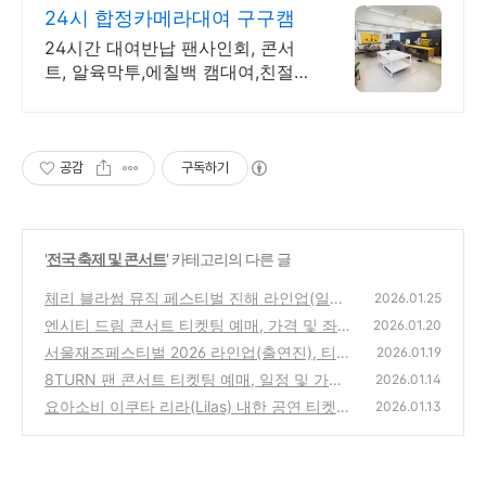
24시 합정카메라대여 구구캠
24시간 대여반납 팬사인회, 콘서
트, 알육막투,에칠백 캠대여,친절한
상담 구구캠
공감
구독하기
'
전국 축제 및 콘서트
' 카테고리의 다른 글
체리 블라썸 뮤직 페스티벌 진해 라인업(일자
2026.01.25
별 출연진), 티켓팅 예매, 공연 일정 바로 확인
엔시티 드림 콘서트 티켓팅 예매, 가격 및 좌석
2026.01.20
- 2026 CHERRY BLOSSOM MUSIC FESTIVA
배치도, 서울 KSPO돔 일정 총정리( 2026 NC
서울재즈페스티벌 2026 라인업(출연진), 티켓
2026.01.19
L
T DREAM TOUR )
(0)
팅 예매, 공연 일정 바로 확인 - 서재페 SEOUL
(1)
8TURN 팬 콘서트 티켓팅 예매, 일정 및 가격
2026.01.14
JAZZ FESTIVAL
정보 총정리(2026 8TURN FAN CONCERT [T
(1)
요아소비 이쿠타 리라(Lilas) 내한 공연 티켓팅
2026.01.13
URN TABLE : ETERNAL FLAME])
선예매 방법 및 가격 좌석, 일정 총정리(幾田り
(0)
ら LIVE TOUR 2026)
(0)