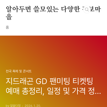
본문 바로가기
알아두면 쓸모있는 다양한 정보마
을
홈
전국 축제 및 콘서트
지드래곤 GD 팬미팅 티켓팅
예매 총정리, 일정 및 가격 정
보 완벽 가이드(2026 G-
by 알쓸다정
2026. 1. 20.