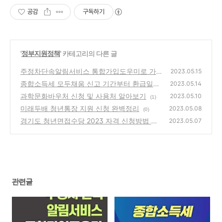
공감
구독하기
'
정부지원정책
' 카테고리의 다른 글
주정차단속알림서비스 통합가입도우미로 가
2023.05.15
입후 문자알림 받기
종합소득세 모두채움 신고 기간부터 환급일까
(0)
2023.05.14
지 완벽정리
과학문화바우처 신청 및 사용처 알아보기
(0)
2023.05.10
(1)
미래두배 청년통장 지원 신청 완벽정리
2023.05.08
(0)
경기도 청년면접수당 2023 자격 신청방법 지
2023.05.07
급일 (2022년 12월 소급 신청)
(0)
관련글