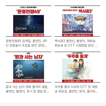
운명전쟁49 공개일, 출연진, 49
백사장3 출연진, 촬영지, 재방송
인 운명술사 프로필 완전 정리(디
편성표 및 OTT 시청방법 완전 정
즈니+ 전현무·박나래·박하선 진
리(tvN 장사천재 세계 밥장사 도
행)
전기)
왕과 사는 남자 영화 줄거리 결말,
우주를 줄게 드라마 OTT 및 재방
출연진, 촬영지, 후기 및 평점 완
송 편성표, 출연진, 원작, 줄거리
전 정리(2026년 설 대작)
완벽 정리(tvN 및 TVING)