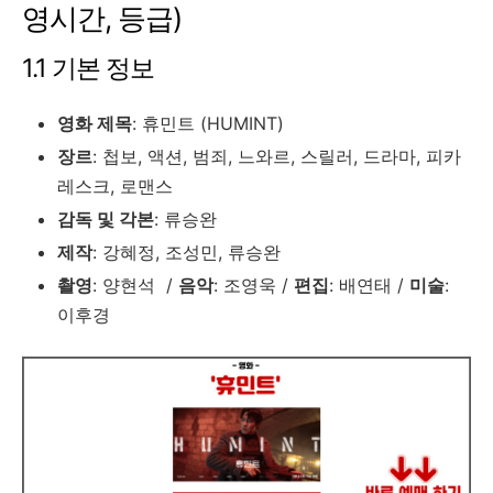
영시간, 등급)
1.1 기본 정보
영화 제목
: 휴민트 (HUMINT)
장르
: 첩보, 액션, 범죄, 느와르, 스릴러, 드라마, 피카
레스크, 로맨스
감독 및 각본
: 류승완
제작
: 강혜정, 조성민, 류승완
촬영
: 양현석 /
음악
: 조영욱 /
편집
: 배연태 /
미술
:
이후경