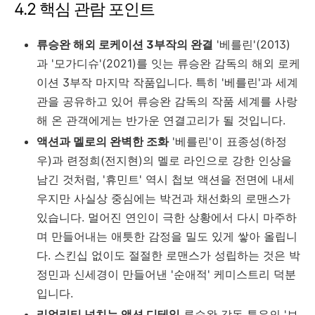
4.2 핵심 관람 포인트
류승완 해외 로케이션 3부작의 완결
'베를린'(2013)
과 '모가디슈'(2021)를 잇는 류승완 감독의 해외 로케
이션 3부작 마지막 작품입니다. 특히 '베를린'과 세계
관을 공유하고 있어 류승완 감독의 작품 세계를 사랑
해 온 관객에게는 반가운 연결고리가 될 것입니다.
액션과 멜로의 완벽한 조화
'베를린'이 표종성(하정
우)과 련정희(전지현)의 멜로 라인으로 강한 인상을
남긴 것처럼, '휴민트' 역시 첩보 액션을 전면에 내세
우지만 사실상 중심에는 박건과 채선화의 로맨스가
있습니다. 멀어진 연인이 극한 상황에서 다시 마주하
며 만들어내는 애틋한 감정을 밀도 있게 쌓아 올립니
다. 스킨십 없이도 절절한 로맨스가 성립하는 것은 박
정민과 신세경이 만들어낸 '순애적' 케미스트리 덕분
입니다.
리얼리티 넘치는 액션 디테일
류승완 감독 특유의 '보