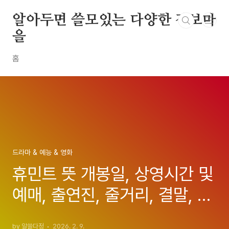
본문 바로가기
알아두면 쓸모있는 다양한 정보마
을
홈
드라마 & 예능 & 영화
휴민트 뜻 개봉일, 상영시간 및
예매, 출연진, 줄거리, 결말, 평
점 완전 정리(류승완 감독 신작
by 알쓸다정
2026. 2. 9.