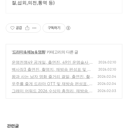
절,섭외,의전,통역 등)
공감
구독하기
'
드라마 & 예능 & 영화
' 카테고리의 다른 글
운명전쟁49 공개일, 출연진, 49인 운명술사 프
2026.02.10
로필 완전 정리(디즈니+ 전현무·박나래·박하선
백사장3 출연진, 촬영지, 재방송 편성표 및 OT
2026.02.10
진행)
T 시청방법 완전 정리(tvN 장사천재 세계 밥장
(0)
왕과 사는 남자 영화 줄거리 결말, 출연진, 촬
2026.02.04
사 도전기)
영지, 후기 및 평점 완전 정리(2026년 설 대작)
(0)
우주를 줄게 드라마 OTT 및 재방송 편성표, 출
2026.02.04
연진, 원작, 줄거리 완벽 정리(tvN 및 TVING)
(1)
그래미 어워드 2026 수상자 총정리, 재방송 시
2026.02.03
간 편성표, 주요 무대 하이라이트 영상 다시보
(1)
기 완전 가이드(Grammy Awards)
(1)
관련글