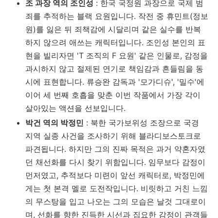
조 과장 역의 조인성
: 한국 국정원 과장으로 국제 범
죄를 추적하는 블랙 요원입니다. 작전 중 휴민트(정보
원)를 잃은 뒤 죄책감에 시달리며 같은 실수를 반복
하지 않으려 애쓰는 캐릭터입니다. 조인성 본인의 표
현을 빌리자면 'T 조직의 F 요원' 같은 인물로, 감정을
과시하지 않고 절제된 연기로 책임감과 흔들림을 동
시에 표현합니다. 류승완 감독과 '모가디슈', '밀수'에
이어 세 번째 호흡을 맞춘 이번 작품에서 가장 각이
살아있는 액션을 선보입니다.
박건 역의 박정민
: 북한 국가보위성 조장으로 국경
지역 실종 사건을 조사하기 위해 블라디보스토크로
파견됩니다. 하지만 그의 진짜 목적은 과거 약혼자였
던 채선화를 다시 찾기 위함입니다. 임무보다 감정이
먼저였고, 추적보다 미련이 앞선 캐릭터로, 박정민에
게는 첫 본격 멜로 도전작입니다. 비릿하고 거친 느낌
의 무스탕을 입고 나오는 그의 모습은 날것 그대로이
며, 선화를 향한 진득한 시선과 집요한 감정이 관객들