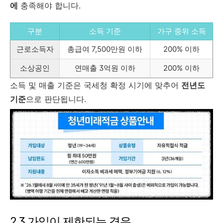
에
충족해야 합니다.
구분
소득 기준
가구 중위 소득
근로소득자
총급여 7,500만원 이하
200% 이하
소상공인
연매출 3억원 이하
200% 이하
소득 및 매출 기준은 국세청 확정 시기에 맞추어
전년도
기준
으로 판단됩니다.
2.3 가입이 제한되는 경우