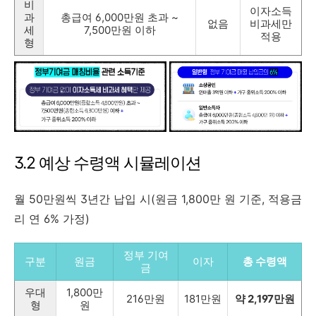
비
이자소득
과
총급여 6,000만원 초과 ~
없음
비과세만
세
7,500만원 이하
적용
형
3.2 예상 수령액 시뮬레이션
월 50만원씩 3년간 납입 시(원금 1,800만 원 기준, 적용금
리 연 6% 가정)
정부 기여
구분
원금
이자
총 수령액
금
우대
1,800만
216만원
181만원
약 2,197만원
형
원