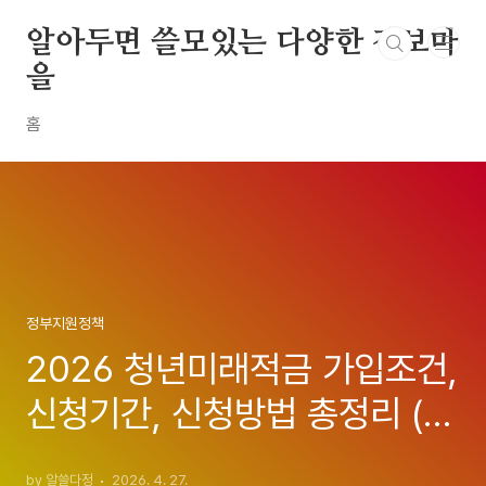
본문 바로가기
알아두면 쓸모있는 다양한 정보마
을
홈
정부지원정책
2026 청년미래적금 가입조건,
신청기간, 신청방법 총정리 (연
최고 17% 효과, 최대 2200만
by 알쓸다정
2026. 4. 27.