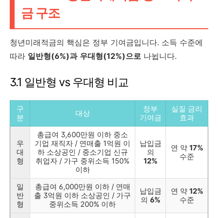
금 구조
청년미래적금의 핵심은 정부 기여금입니다. 소득 수준에
따라
일반형(6%)과
우대형(12%)으로
나뉩니다.
3.1 일반형 vs 우대형 비교
구
정부
실질 금리
대상
분
기여금
효과
총급여 3,600만원 이하 중소
우
기업 재직자 / 연매출 1억원 이
납입금
연 약
17%
대
하 소상공인 / 중소기업 신규
의
수준
형
취업자 / 가구 중위소득 150%
12%
이하
일
총급여 6,000만원 이하 / 연매
납입금
연 약
12%
반
출 3억원 이하 소상공인 / 가구
의
6%
수준
형
중위소득 200% 이하